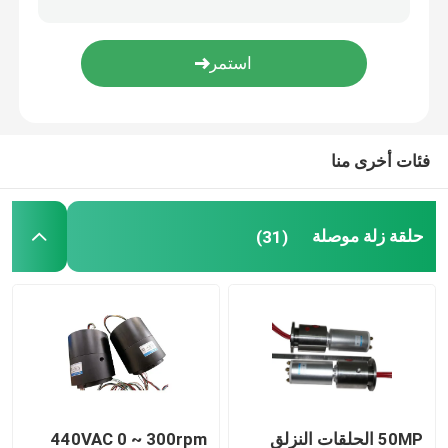
حلقة الانزلاق المتكاملة
حلول الانزلاق الدائري
فئات أخرى منا
حلقة زلة موصلة
(31)
50MP الحلقات النزلق
440VAC 0 ~ 300rpm