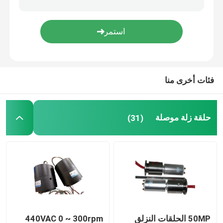
حلقة الانزلاق المتكاملة
حلول الانزلاق الدائري
فئات أخرى منا
حلقة زلة موصلة
(31)
50MP الحلقات النزلق
440VAC 0 ~ 300rpm