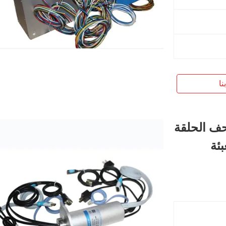
نا
زحف الحلقة
بئة