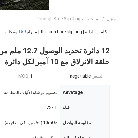
منزل
/
المنتجات
/
Through Bore Slip Ring
الكلمات الدالة [ through bore slip ring ] مباراة
59
المنتجات.
12 دائرة تحديد الوصول 
حلقة الانزلاق مع 10 آمبر لكل دائرة
السعر:
negotiable
1
MOQ:
Advatage
تصميم فرشاة الألياف المتقدمة
قناة
1~72
مقاومة التواصل
≤10mΩ (50 دورة في الدقيقة)
ضوضاء كهربائية
ماكس 30 مΩ