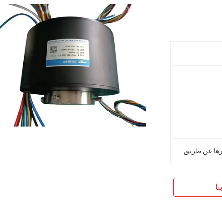
نقل الطاقة، و/أو المفردة و/أو غيرها عن طريق وسط سائل
نا