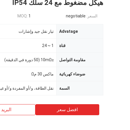
هيكل مضغوط مع 24 سلك IP54
السعر:
negotiable
1
MOQ:
Advatage
تيار نقل جيد وإشارات
قناة
1 ~ 24
مقاومة التواصل
≤10mΩ (50 دورة في الدقيقة)
ضوضاء كهربائية
ماكس 30 مΩ
السمة
افضل سعر
البريد ب