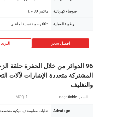
ضوضاء كهربائية
ماكس 30 مΩ
رطوبة العملية
60٪ رطوبة نسبية أو أعلى
افضل سعر
البريد ب
96 الدوائر من خلال الحفرة حلقة ال
المشتركة متعددة الإشارات لآلات التع
والتغليف
السعر:
negotiable
1
MOQ:
Advatage
تقلبات مقاومة ديناميكية منخفضة