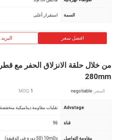
السمة
استقرار أعلى
افضل سعر
البريد ب
من خلال حلقة الانزلاق الحفر مع قطر
280mm
السعر:
negotiable
1
MOQ:
Advatage
تقلبات مقاومة ديناميكية منخفضة
قناة
96
مقاومة التواصل
≤10mΩ (50 دورة في الدقيقة)