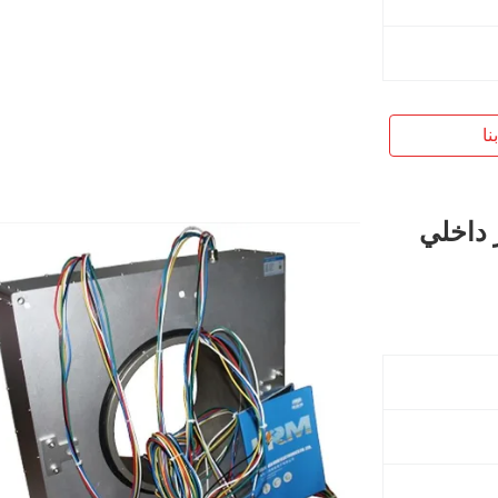
نا
 داخلي