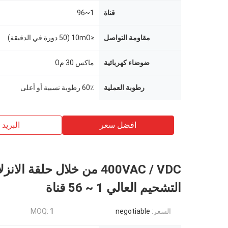
قناة
1~96
مقاومة التواصل
≤10mΩ (50 دورة في الدقيقة)
ضوضاء كهربائية
ماكس 30 مΩ
رطوبة العملية
60٪ رطوبة نسبية أو أعلى
افضل سعر
البريد ب
400VAC / VDC من خلال حلقة ال
التشحيم العالي 1 ~ 56 قناة
السعر:
negotiable
1
MOQ: