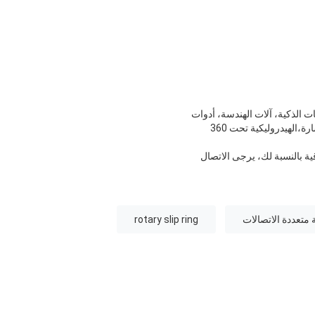
ت الذكية، آلات الهندسة، أدوات
القياس، المعدات الوسيطة،آلات التعبئة والتغليفوخاصة في مجال النقل المستمر للطاقة المتوسطة والضغط، الإشارة،الهيدروليكية تحت 360
ية بالنسبة لك، يرجى الاتصال
متعددة الاتصالات
rotary slip ring