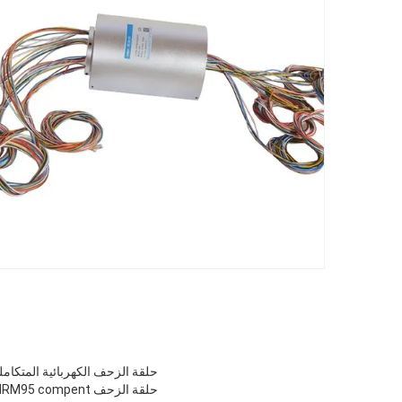
حلقة الزحف الكهربائية المتكاملة مع المفاصل الدوارة HF مع العديد من الاتص