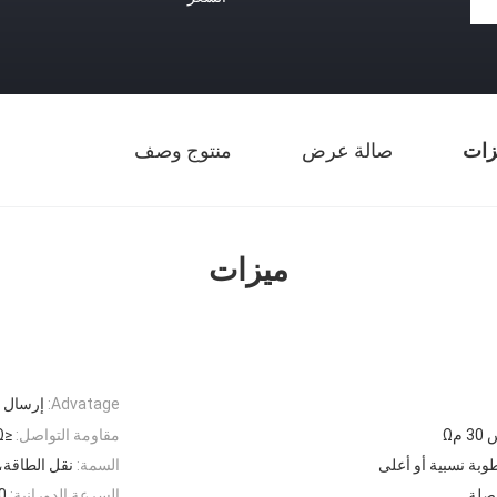
زات
صالة عرض
منتوج وصف
ميزات
Advatage:
إرسال 
 مΩ
مقاومة التواصل:
≤10mΩ (50 دورة في الدقيقة)
السمة:
نقل الطاقة،
صلة
السرعة الدورانية:
800 د