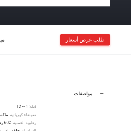
طلب عرض أسعار
مي
مواصفات
قناة:
1 ~ 12
ضوضاء كهربائية:
ماكس 30
رطوبة العملية:
60٪ رطوبة نسبية أو أعلى
السلسلة:
حلقة زلة مو