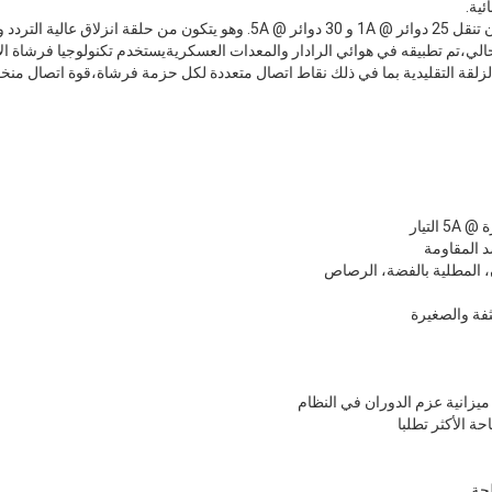
ئية.
هذه السلسلة من المنتج يمكن أن تنقل 25 دوائر @ 1A و 30 دوائر @ 5A. وهو يتكون من ح
لحالي،تم تطبيقه في هوائي الرادار والمعدات العسكريةيستخدم تكنولوجيا فرشاة الأ
الزلقة التقليدية بما في ذلك نقاط اتصال متعددة لكل حزمة فرشاة،قوة اتصال منخ
د المقاومة
ان، المطلية بالفضة، الرصاص
ثفة والصغيرة
يزانية عزم الدوران في النظام
حة الأكثر تطلبا
حة