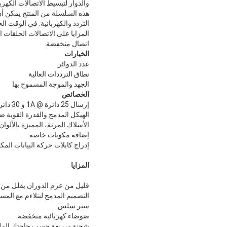
والدوار لتبسيط الاتصالات الكهربا
التردد والكهربائية. في الوقت ا
المزايا على الاتصالات الحلقات 
اتصال منخفضة.
الخيارات
عدد الدوائر
نطاق الترددات العالية
الجهد والموجة المسموح بها
الخصائص
إرسال 25 دائرة @ 1A و 30 دائرة @ 5A التيار
الهيكل المدمج والقدرة القوية ض
الأسلاك المرنة، المميزة بالألو
إضافة مكونات خاصة
إدراج كابلات حركة البيانات المك
المزايا
قليل من عزم الدوران يقلل من م
التصميم المدمج ليتلاءم مع المسا
سير سلس
ضوضاء كهربائية منخفضة
شحنة سريعة حسب حاجتك المل