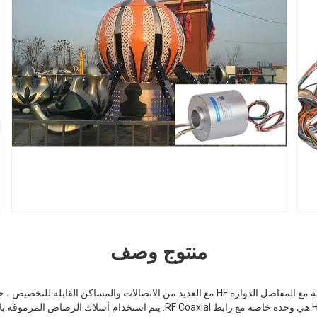
منتوج وصف
الات والمساكن القابلة للتخصيص ، حلقة الزحف الدوارة
حلقة الزحف HRM95 compent هي وحدة خاصة مع رابط RF Coaxial. يتم استخدام أس