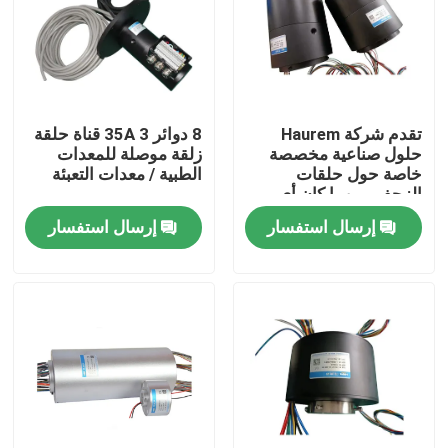
المنتجات
فيديوهات
تقدم شركة Haurem
8 دوائر 35A 3 قناة حلقة
حلول صناعية مخصصة
زلقة موصلة للمعدات
خاصة حول حلقات
الطبية / معدات التعبئة
حلقة زلة موصلة
الزحف ، مهما كان أي
حجم ، أي فئة IP من
إرسال استفسار
إرسال استفسار
IP51 ~ IP68
حلقة الانزلاق عالية السرعة
حلقة زلقة مضادة للماء
حلقات زلة الإشارة
من خلال حلقة الانزلاق ثقب