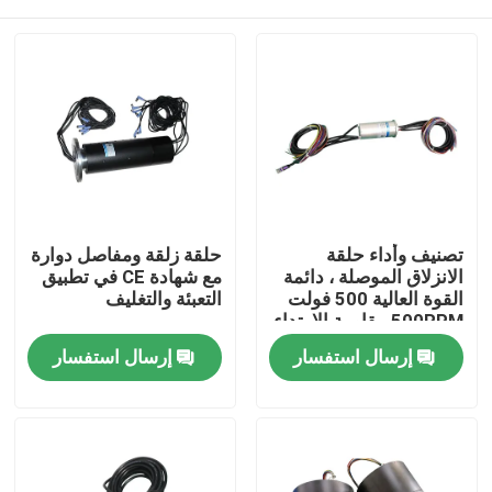
تصنيف وأداء حلقة
حلقة زلقة ومفاصل دوارة
الانزلاق الموصلة ، دائمة
مع شهادة CE في تطبيق
القوة العالية 500 فولت
التعبئة والتغليف
500RPM مقاومة الارتداء
منزل
إرسال استفسار
إرسال استفسار
حول بنا
إتصال