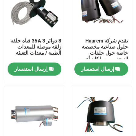
المنتجات
فيديوهات
تقدم شركة Haurem
8 دوائر 35A 3 قناة حلقة
حلول صناعية مخصصة
زلقة موصلة للمعدات
خاصة حول حلقات
الطبية / معدات التعبئة
حلقة زلة موصلة
الزحف ، مهما كان أي
حجم ، أي فئة IP من
إرسال استفسار
إرسال استفسار
IP51 ~ IP68
حلقة الانزلاق عالية السرعة
حلقة زلقة مضادة للماء
حلقات زلة الإشارة
من خلال حلقة الانزلاق ثقب