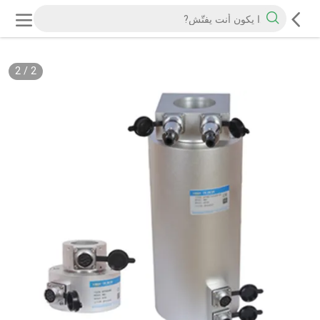
2
/
2