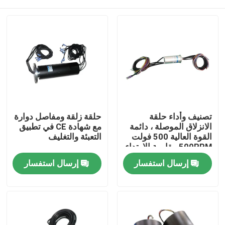
تصنيف وأداء حلقة
حلقة زلقة ومفاصل دوارة
الانزلاق الموصلة ، دائمة
مع شهادة CE في تطبيق
القوة العالية 500 فولت
التعبئة والتغليف
500RPM مقاومة الارتداء
منزل
إرسال استفسار
إرسال استفسار
حول بنا
إتصال