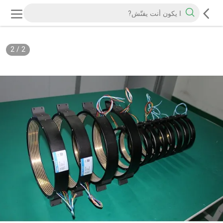
2
/
2