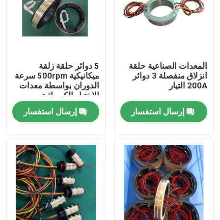
المنتجات
فيديوهات
المعدات الصناعية حلقة
5 دوائر حلقة زلقة
انزلاق منفصلة 3 دوائر
ميكانيكية 500rpm سرعة
200A التيار
الدوران بواسطة معدات
حلقة زلة موصلة
الاختبار الكهربائية
إرسال استفسار
إرسال استفسار
حلقة الانزلاق عالية السرعة
حلقة زلقة مضادة للماء
حلقات زلة الإشارة
من خلال حلقة الانزلاق ثقب