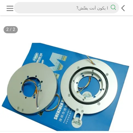
2
/
2