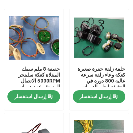
حلقة زلقة حفرة صغيرة
خفيفة 8 ملم سمك
كعكة وعاء زلقة سرعة
المقلاة كعكة سلينجر
عالية 800 دورة في
5000RPM الاتصال
الدقيقة لنظم الدوران
المستقر عزم دوران
منخفض
منزل
إرسال استفسار
إرسال استفسار
حول بنا
إتصال