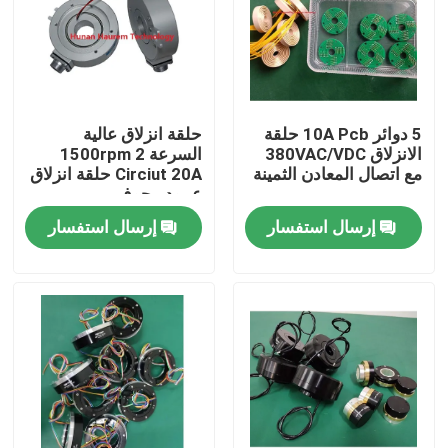
المنتجات
فيديوهات
5 دوائر 10A Pcb حلقة
حلقة انزلاق عالية
الانزلاق 380VAC/VDC
السرعة 1500rpm 2
مع اتصال المعادن الثمينة
Circiut 20A حلقة انزلاق
حلقة زلة موصلة
عمود مجوف
إرسال استفسار
إرسال استفسار
حلقة الانزلاق عالية السرعة
حلقة زلقة مضادة للماء
حلقات زلة الإشارة
من خلال حلقة الانزلاق ثقب