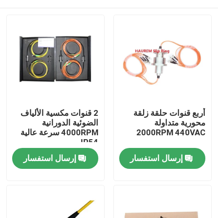
أربع قنوات حلقة زلقة
2 قنوات مكسية الألياف
محورية متداولة
الضوئية الدورانية
2000RPM 440VAC
4000RPM سرعة عالية
IP54
منزل
إرسال استفسار
إرسال استفسار
حول بنا
إتصال