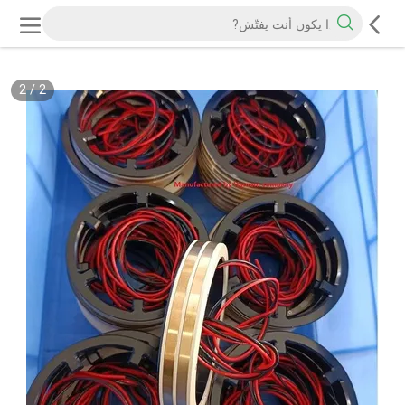
2
/
2