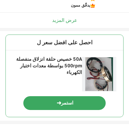
يدقّق ممون
عرض المزيد
احصل على افضل سعر ل
50A خصيص حلقة انزلاق منفصلة
500rpm بواسطة معدات اختبار
الكهرباء
استمر