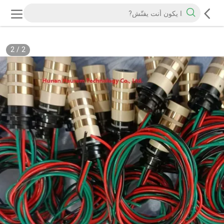
2
/
2