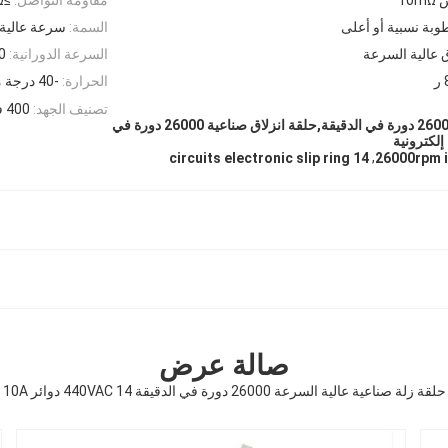
السمة:
سرعة عالية 
ق عالية السرعة
السرعة الدورانية:
6000
الحرارة:
-40 درجة مئوية ~ + 80 درجة مئوية
تصنيف الجهد:
400 فولت تيار متردد/تيار مستمر
حلقة زلقة إلكترونية 26000 دورة في الدقيقة,حلقة انزلاق صناعية 26000 دورة في
,
14 circuits electronic slip ring
26000rpm in
صالة عرض
حلقة زلة صناعية عالية السرعة 26000 دورة في الدقيقة 440VAC 14 دوائر 10A