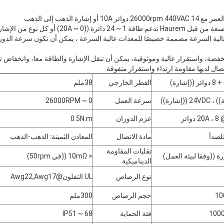
0 ~ 20A) أو كل نوع من الإشارات.
قة انزلاق عالية السرعة مصممة خصيصًا للمعدات عالية السرعة ، يمكن أن تكون سرعة الدو
نخفضة، واستقرار عالية وموثوقية، يمكن أن تنقل الإشارة والطاقة معا، وانخفاض تق
تصال لديها مقاومة ارتداء واستقرار متفوقة.
القطر الخارجي
38ملم
سرعة العمل
0 ~ 26000RPM
ئر
عزم الدوران
0.5N.m
اترك رسالة
للصدأ
مادة الاتصال
المعادن الثمينة: الذهب-الذهب
تقلبات المقاومة
< 10mΩ ((في 50rpm)
الديناميكية
نوع الرصاص
UL التفلون@Awg22,Awg17
10
حجم الرصاص
300ملم
100
فئة الحماية
IP51 ~ 68