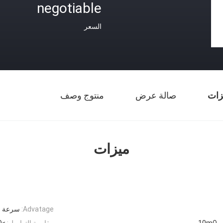
negotiable
السعر
زات
صالة عرض
منتوج وصف
ميزات
Advatage:
سرعة ع
10
مقاومة التواصل:
≥5mΩ (50 دورة في الدقيقة)