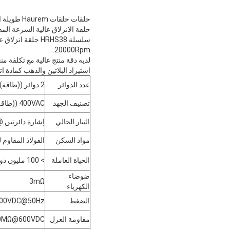
حلقات حلقات Haurem طويلة العمر مع 26000rpm 440VAC 14 دوائر 10A أو إشارة الذهب إلى الذهب
حلقة الانزلاق عالية السرعة المصنعة من قبل Haurem تدعم طاقة 1 ~ 24 دائرة ((
سلسلة HRHS38 حل
20000Rpm.
لديه دقة منتج عالية مع تكلفة م
استيراد البلاتين والذهب كمادة ا
عدد الدوائر
2 دوائر ((طاقة) + 8 دوائر ((إشارة)
تصنيف الجهد
400VAC ((طاقة)) ، 24VDC ((إشارة))
التيار الحالي
إشارة دائرتين @ 20A ، 8 دوا
مواد السكن
الفولاذ المقاوم 
الحياة العاملة
> 100 مليون دورة ((وفقا لبيئة العمل)
ضوضاء
3mΩ
الكهرباء
الضغط
00VDC@50Hz
مقاومة العزل
0MΩ@600VDC