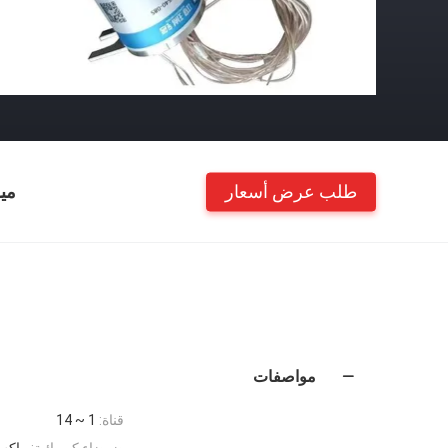
طلب عرض أسعار
مي
مواصفات
قناة:
1 ~ 14
ضوضاء كهربائية:
ماكس mΩ