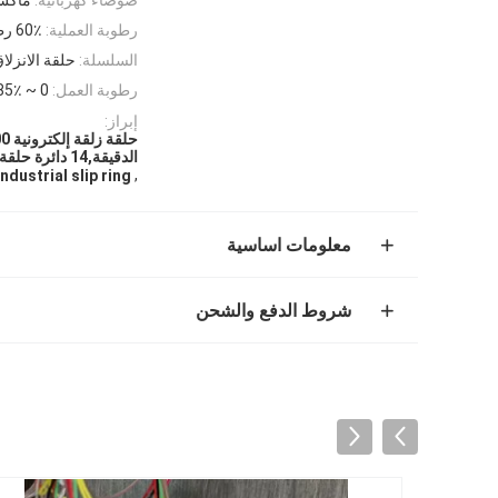
رطوبة العملية:
60٪ رطوبة نسبية أو أعلى
السلسلة:
حلقة الانزلا
رطوبة العمل:
0 ~ 85٪ ر
إبراز:
الدقيقة,14 دائرة حلقة إلكترونية
,
dustrial slip ring
معلومات اساسية
شروط الدفع والشحن