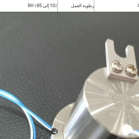
رطوبة العمل
10٪ إلى 85٪ RH
إرسال