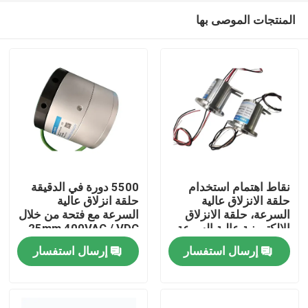
المنتجات الموصى بها
نقاط اهتمام استخدام
5500 دورة في الدقيقة
حلقة الانزلاق عالية
حلقة انزلاق عالية
السرعة، حلقة الانزلاق
السرعة مع فتحة من خلال
منزل
الإلكترونية عالية السرعة
25mm 400VAC / VDC
10 دوائر 10A لاختبار
إرسال استفسار
إرسال استفسار
الإطارات الجوية
حول بنا
إتصال