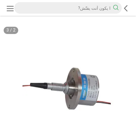
3
/
2