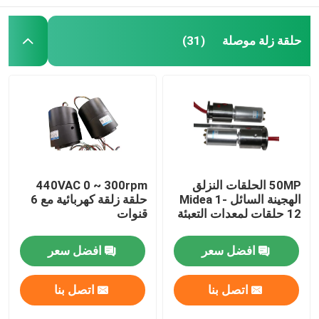
حلقة زلة موصلة
(31)
50MP الحلقات النزلق
440VAC 0 ~ 300rpm
الهجينة السائل Midea 1-
حلقة زلقة كهربائية مع 6
12 حلقات لمعدات التعبئة
قنوات
افضل سعر
افضل سعر
اتصل بنا
اتصل بنا