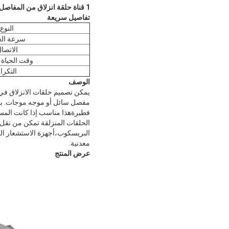
1 قناة حلقة انزلاق من المفاصل الدوارة RF مع نوع الاتصال الاختياري
تفاصيل سريعة
النوع
سرعة ال
الاتصا
وقت الحياة،
التكرا
الوصف
يمكن تصميم حلقات الانزلاق في
مفصل سائل أو موجه موجات. بدلا
فطيرةهذا مناسب إذا كانت المسا
الحلقات المنزلقة تمكن من نقل ال
البريسكوب،أجهزة الاستشعار الك
معدنية.
عرض المنتج