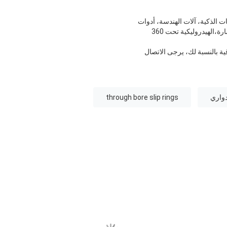
ت الذكية، آلات الهندسة، أدوات
القياس، المعدات الوسيطة،آلات التعبئة والتغليفوخاصة في مجال النقل المستمر للطاقة المتوسطة والضغط، الإشارة،الهيدروليكية تحت 360
ية بالنسبة لك، يرجى الاتصال
through bore slip rings