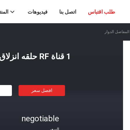
طلب اقتباس
اتصل بنا
فيديوهات
المن
1 قناة RF حلقه انزلاق المفاصل الدوار
افضل سعر
negotiable
السعر