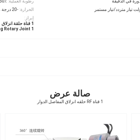
رطوبة العملية:
60٪ رطوبة نسبية أو أعل
الحرارة:
-20 درجة مئوية ~ + 80 درجة مئوية
إبراز:
1 قناة حلقة انزلاق RF,1 قناة حلقة الزحف الجمع الدواري
1 Channel Slip Ring Rotary Joint
صالة عرض
1 قناة RF حلقه انزلاق المفاصل الدوار