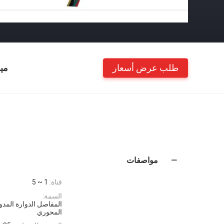
طلب عرض أسعار
مي
مواصفات
قناة:
1 ~ 5
السمة:
المحوري