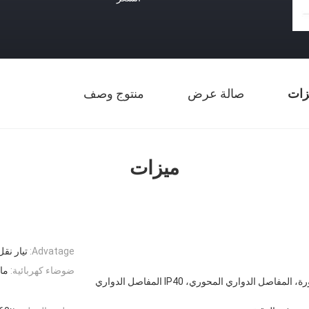
زات
صالة عرض
منتوج وصف
ميزات
Advatage:
تيار نق
ضوضاء كهربائية:
ماك
المفاصل الدوارة المدورة، المفاصل الدواري المحوري، IP40 المفاصل الدواري