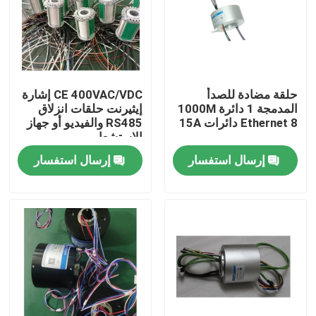
المنتجات
فيديوهات
حلقة مضادة للصدأ
CE 400VAC/VDC إشارة
المدمجة 1 دائرة 1000M
إيثيرنت حلقات انزلاق
Ethernet 8 دائرات 15A
RS485 والفيديو أو جهاز
حلقة زلة موصلة
الاستشعار
إرسال استفسار
إرسال استفسار
حلقة الانزلاق عالية السرعة
حلقة زلقة مضادة للماء
حلقات زلة الإشارة
من خلال حلقة الانزلاق ثقب