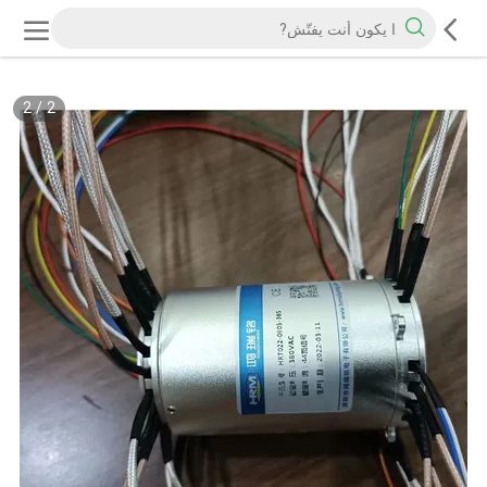
2
/
2